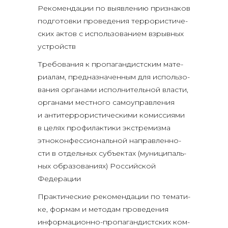
Реко­мен­да­ции по выяв­ле­нию при­зна­ков
под­го­тов­ки про­ве­де­ния тер­ро­ри­сти­че­
ских актов с исполь­зо­ва­ни­ем взрыв­ных
устройств
Тре­бо­ва­ния к про­па­ган­дист­ским мате­
ри­а­лам, пред­на­зна­чен­ным для исполь­зо­
ва­ния орга­на­ми испол­ни­тель­ной вла­сти,
орга­на­ми мест­но­го само­управ­ле­ния
и анти­тер­ро­ри­сти­че­ски­ми комис­си­я­ми
в целях про­фи­лак­ти­ки экс­тре­миз­ма
этно­кон­фес­си­о­наль­ной направ­лен­но­
сти в отдель­ных субъ­ек­тах (муни­ци­паль­
ных обра­зо­ва­ни­ях) Рос­сий­ской
Федерации
Прак­ти­че­ские реко­мен­да­ции по тема­ти­
ке, фор­мам и мето­дам про­ве­де­ния
инфор­ма­ци­он­но-про­па­ган­дист­ских ком­