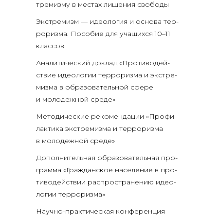
тре­миз­му в местах лише­ния свободы
Экс­тре­мизм — идео­ло­гия и осно­ва тер­
ро­риз­ма. Посо­бие для уча­щих­ся 10–11
классов
Ана­ли­ти­че­ский доклад «Про­ти­во­дей­
ствие идео­ло­гии тер­ро­риз­ма и экс­тре­
миз­ма в обра­зо­ва­тель­ной сфе­ре
и моло­деж­ной среде»
Мето­ди­че­ские реко­мен­да­ции «Про­фи­
лак­ти­ка экс­тре­миз­ма и тер­ро­риз­ма
в моло­деж­ной среде»
Допол­ни­тель­ная обра­зо­ва­тель­ная про­
грам­ма «Граж­дан­ское насе­ле­ние в про­
ти­во­дей­ствии рас­про­стра­не­нию идео­
ло­гии терроризма»
Науч­но-прак­ти­че­ская кон­фе­рен­ция