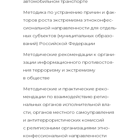
авто­мо­биль­ном транспорте
Мето­ди­ка по устра­не­нию при­чин и фак­
то­ров роста экс­тре­миз­ма этно­кон­фес­
си­о­наль­ной направ­лен­но­сти для отдель­
ных субъ­ек­тов (муни­ци­паль­ных обра­зо­
ва­ний) Рос­сий­ской Федерации
Мето­ди­че­ские реко­мен­да­ции к орга­ни­
за­ции инфор­ма­ци­он­но­го про­ти­во­сто­я­
ния тер­ро­риз­му и экс­тре­миз­му
в обществе
Мето­ди­че­ские и прак­ти­че­ские реко­
мен­да­ции по вза­и­мо­дей­ствию реги­о­
наль­ных орга­нов испол­ни­тель­ной вла­
сти, орга­нов мест­но­го само­управ­ле­ния
и анти­тер­ро­ри­сти­че­ских комис­сий
с рели­ги­оз­ны­ми орга­ни­за­ци­я­ми этно­
кон­фес­си­о­наль­ной направ­лен­но­сти