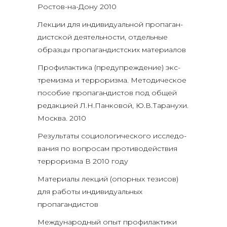
Ростов-на-Дону 2010
Лек­ции для инди­ви­ду­аль­ной про­па­ган­
дист­ской дея­тель­но­сти, отдель­ные
образ­цы про­па­ган­дист­ских материалов
Про­фи­лак­ти­ка (пре­ду­пре­жде­ние) экс­
тре­миз­ма и тер­ро­риз­ма. Мето­ди­че­ское
посо­бие про­па­ган­ди­стов под общей
редак­ци­ей Л.Н.Панковой, Ю.В.Таранухи.
Москва. 2010
Резуль­та­ты социо­ло­ги­че­ско­го иссле­до­
ва­ния по вопро­сам про­ти­во­дей­ствия
тер­ро­риз­ма В 2010 году
Мате­ри­а­лы лек­ций (опор­ных тези­сов)
для рабо­ты инди­ви­ду­аль­ных
пропагандистов
Меж­ду­на­род­ный опыт про­фи­лак­ти­ки