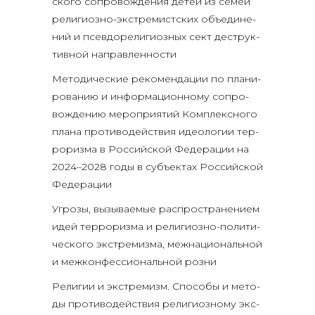
ско­го сопро­вож­де­ния детей из семей
рели­ги­оз­но-экс­тре­мист­ских объ­еди­не­
ний и псев­до­ре­ли­ги­оз­ных сект деструк­
тив­ной направленности
Мето­ди­че­ские реко­мен­да­ции по пла­ни­
ро­ва­нию и инфор­ма­ци­он­но­му сопро­
вож­де­нию меро­при­я­тий Ком­плекс­но­го
пла­на про­ти­во­дей­ствия идео­ло­гии тер­
ро­риз­ма в Рос­сий­ской Феде­ра­ции на
2024–2028 годы в субъ­ек­тах Рос­сий­ской
Федерации
Угро­зы, вызы­ва­е­мые рас­про­стра­не­ни­ем
идей тер­ро­риз­ма и рели­ги­оз­но-поли­ти­
че­ско­го экс­тре­миз­ма, меж­на­ци­о­наль­ной
и меж­кон­фес­си­о­наль­ной розни
Рели­гии и экс­тре­мизм. Спо­со­бы и мето­
ды про­ти­во­дей­ствия рели­ги­оз­но­му экс­