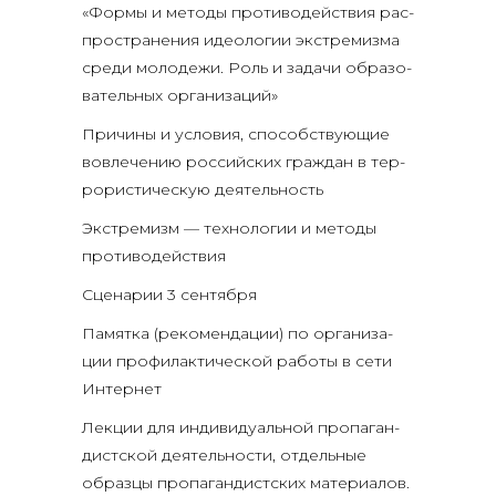
«Фор­мы и мето­ды про­ти­во­дей­ствия рас­
про­стра­не­ния идео­ло­гии экс­тре­миз­ма
сре­ди моло­де­жи. Роль и зада­чи обра­зо­
ва­тель­ных организаций»
При­чи­ны и усло­вия, спо­соб­ству­ю­щие
вовле­че­нию рос­сий­ских граж­дан в тер­
ро­ри­сти­че­скую деятельность
Экс­тре­мизм — тех­но­ло­гии и мето­ды
противодействия
Сце­на­рии 3 сентября
Памят­ка (реко­мен­да­ции) по орга­ни­за­
ции про­фи­лак­ти­че­ской рабо­ты в сети
Интернет
Лек­ции для инди­ви­ду­аль­ной про­па­ган­
дист­ской дея­тель­но­сти, отдель­ные
образ­цы про­па­ган­дист­ских мате­ри­а­лов.