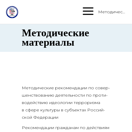
Методические материалы
Методические
материалы
Мето­ди­че­ские реко­мен­да­ции по совер­
шен­ство­ва­нию дея­тель­но­сти по про­ти­
во­дей­ствию идео­ло­гии тер­ро­риз­ма
в сфе­ре куль­ту­ры в субъ­ек­тах Рос­сий­
ской Федерации
Реко­мен­да­ции граж­да­нам по дей­стви­ям