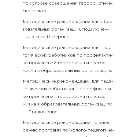
при угро­зе совер­ше­ния тер­ро­ри­сти­че­
ско­го акта
Мето­ди­че­ские реко­мен­да­ции для обра­
зо­ва­тель­ных орга­ни­за­ций, под­клю­чен­
ных к сети Интернет
Мето­ди­че­ские реко­мен­да­ции для педа­
го­ги­че­ских работ­ни­ков по про­фи­лак­ти­
ке про­яв­ле­ний тер­ро­риз­ма и экс­тре­
миз­ма в обра­зо­ва­тель­ных организациях
Мето­ди­че­ские реко­мен­да­ции для педа­
го­ги­че­ских работ­ни­ков по про­фи­лак­ти­
ке про­яв­ле­ний тер­ро­риз­ма и экс­тре­
миз­ма в обра­зо­ва­тель­ных орга­ни­за­ци­ях
— Приложение
Мето­ди­че­ские реко­мен­да­ции по внед­
ре­нию про­грамм пси­хо­ло­го-педа­го­ги­че­