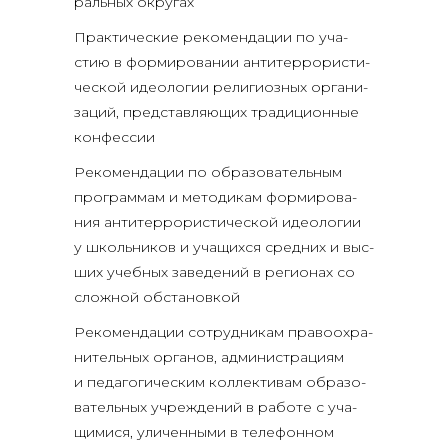
раль­ных округах
Прак­ти­че­ские реко­мен­да­ции по уча­
стию в фор­ми­ро­ва­нии анти­тер­ро­ри­сти­
че­ской идео­ло­гии рели­ги­оз­ных орга­ни­
за­ций, пред­став­ля­ю­щих тра­ди­ци­он­ные
конфессии
Реко­мен­да­ции по обра­зо­ва­тель­ным
про­грам­мам и мето­ди­кам фор­ми­ро­ва­
ния анти­тер­ро­ри­сти­че­ской идео­ло­гии
у школь­ни­ков и уча­щих­ся сред­них и выс­
ших учеб­ных заве­де­ний в реги­о­нах со
слож­ной обстановкой
Реко­мен­да­ции сотруд­ни­кам пра­во­охра­
ни­тель­ных орга­нов, адми­ни­стра­ци­ям
и педа­го­ги­че­ским кол­лек­ти­вам обра­зо­
ва­тель­ных учре­жде­ний в рабо­те с уча­
щи­ми­ся, ули­чен­ны­ми в теле­фон­ном