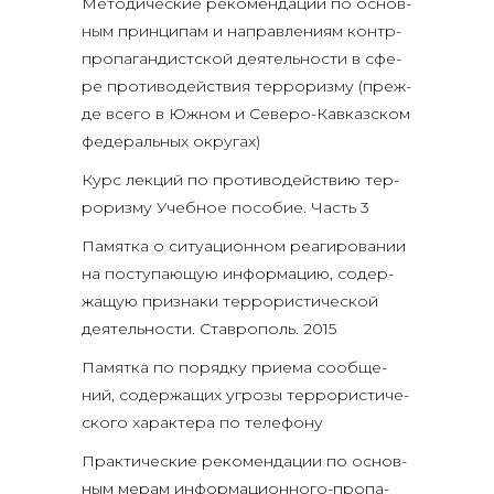
Мето­ди­че­ские реко­мен­да­ции по основ­
ным прин­ци­пам и направ­ле­ни­ям контр­
про­па­ган­дист­ской дея­тель­но­сти в сфе­
ре про­ти­во­дей­ствия тер­ро­риз­му (преж­
де все­го в Южном и Севе­ро-Кав­каз­ском
феде­раль­ных округах)
Курс лек­ций по про­ти­во­дей­ствию тер­
ро­риз­му Учеб­ное посо­бие. Часть 3
Памят­ка о ситу­а­ци­он­ном реа­ги­ро­ва­нии
на посту­па­ю­щую инфор­ма­цию, содер­
жа­щую при­зна­ки тер­ро­ри­сти­че­ской
дея­тель­но­сти. Став­ро­поль. 2015
Памят­ка по поряд­ку при­е­ма сооб­ще­
ний, содер­жа­щих угро­зы тер­ро­ри­сти­че­
ско­го харак­те­ра по телефону
Прак­ти­че­ские реко­мен­да­ции по основ­
ным мерам инфор­ма­ци­он­но­го-про­па­