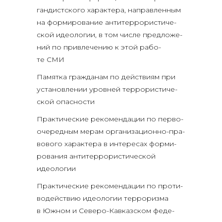
ган­дист­ско­го харак­те­ра, направ­лен­ным
на фор­ми­ро­ва­ние анти­тер­ро­ри­сти­че­
ской идео­ло­гии, в том чис­ле пред­ло­же­
ний по при­вле­че­нию к этой рабо­
те СМИ
Памят­ка граж­да­нам по дей­стви­ям при
уста­нов­ле­нии уров­ней тер­ро­ри­сти­че­
ской опасности
Прак­ти­че­ские реко­мен­да­ции по пер­во­
оче­ред­ным мерам орга­ни­за­ци­он­но-пра­
во­во­го харак­те­ра в инте­ре­сах фор­ми­
ро­ва­ния анти­тер­ро­ри­сти­че­ской
идеологии
Прак­ти­че­ские реко­мен­да­ции по про­ти­
во­дей­ствию идео­ло­гии тер­ро­риз­ма
в Южном и Севе­ро-Кав­каз­ском феде­