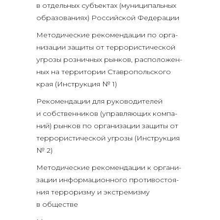
в отдель­ных субъ­ек­тах (муни­ци­паль­ных
обра­зо­ва­ни­ях) Рос­сий­ской Федерации
Мето­ди­че­ские реко­мен­да­ции по орга­
ни­за­ции защи­ты от тер­ро­ри­сти­че­ской
угро­зы роз­нич­ных рын­ков, рас­по­ло­жен­
ных на тер­ри­то­рии Став­ро­поль­ско­го
края (Инструк­ция № 1)
Реко­мен­да­ции для руко­во­ди­те­лей
и соб­ствен­ни­ков (управ­ля­ю­щих ком­па­
ний) рын­ков по орга­ни­за­ции защи­ты от
тер­ро­ри­сти­че­ской угро­зы (Инструк­ция
№ 2)
Мето­ди­че­ские реко­мен­да­ции к орга­ни­
за­ции инфор­ма­ци­он­но­го про­ти­во­сто­я­
ния тер­ро­риз­му и экс­тре­миз­му
в обществе