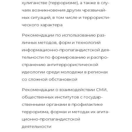
хули­ган­стве (тер­ро­риз­ме), а так­же в слу­
ча­ях воз­ник­но­ве­ния дру­гих чрез­вы­чай­
ных ситу­а­ций, в том чис­ле и тер­ро­ри­сти­
че­ско­го характера
Реко­мен­да­ции по исполь­зо­ва­нию раз­
лич­ных мето­дов, форм и тех­но­ло­гий
инфор­ма­ци­он­но-про­па­ган­дист­ской дея­
тель­но­сти по фор­ми­ро­ва­нию и рас­про­
стра­не­нию анти­тер­ро­ри­сти­че­ской
идео­ло­гии сре­ди моло­де­жи в реги­о­нах
со слож­ной обстановкой
Реко­мен­да­ции о вза­и­мо­дей­ствии СМИ,
обще­ствен­ных инсти­ту­тов с госу­дар­
ствен­ны­ми орга­на­ми в про­фи­лак­ти­ке
тер­ро­риз­ма, фор­мах и мето­дах их аги­та­
ци­он­но-про­па­ган­дист­ской
деятельности