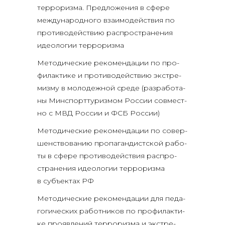
тер­ро­риз­ма. Пред­ло­же­ния в сфе­ре
меж­ду­на­род­но­го вза­и­мо­дей­ствия по
про­ти­во­дей­ствию рас­про­стра­не­ния
идео­ло­гии терроризма
Мето­ди­че­ские реко­мен­да­ции по про­
фи­лак­ти­ке и про­ти­во­дей­ствию экс­тре­
миз­му в моло­деж­ной сре­де (раз­ра­бо­та­
ны Мин­спорт­ту­риз­мом Рос­сии сов­мест­
но с МВД Рос­сии и ФСБ России)
Мето­ди­че­ские реко­мен­да­ции по совер­
шен­ство­ва­нию про­па­ган­дист­ской рабо­
ты в сфе­ре про­ти­во­дей­ствия рас­про­
стра­не­ния идео­ло­гии тер­ро­риз­ма
в субъ­ек­тах РФ
Мето­ди­че­ские реко­мен­да­ции для педа­
го­ги­че­ских работ­ни­ков по про­фи­лак­ти­
ке про­яв­ле­ний тер­ро­риз­ма и экс­тре­