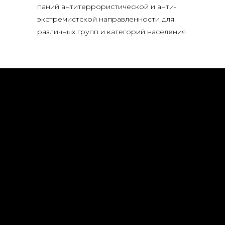
па­ний анти­тер­ро­ри­сти­че­ской и анти­
экс­тре­мист­ской направ­лен­но­сти для
раз­лич­ных групп и кате­го­рий населения
О ТЕАТРЕ
АФИША