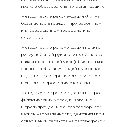
миз­ма в обра­зо­ва­тель­ных организациях
Мето­ди­че­ские реко­мен­да­ции «Лич­ная
без­опас­ность граж­дан при веро­ят­ном
или совер­шен­ном тер­ро­ри­сти­че­
ском акте»
Мето­ди­че­ские реко­мен­да­ции по алго­
рит­му дей­ствий руко­во­ди­те­лей, пер­со­
на­ла и посе­ти­те­лей мест (объ­ек­тов) мас­
со­во­го пре­бы­ва­ния людей в усло­ви­ях
подготовки,совершаемого или совер­
шен­но­го тер­ро­ри­сти­че­ско­го акта
Мето­ди­че­ские реко­мен­да­ции по про­
фи­лак­ти­че­ским мерам, выяв­ле­нию
и пре­ду­пре­жде­нию актов тер­ро­ри­сти­
че­ской направ­лен­но­сти, дей­стви­ям при
совер­ше­нии тер­ак­тов на пас­са­жир­ском