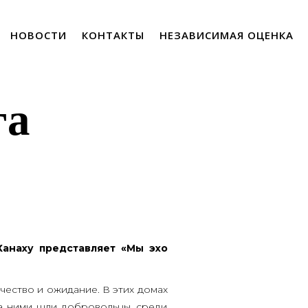
НОВОСТИ
КОНТАКТЫ
НЕЗАВИСИМАЯ ОЦЕНКА
га
ана­ху пред­став­ля­ет «Мы эхо
­че­ство и ожи­да­ние. В этих домах
а ними шли доб­ро­воль­цы, сре­ди