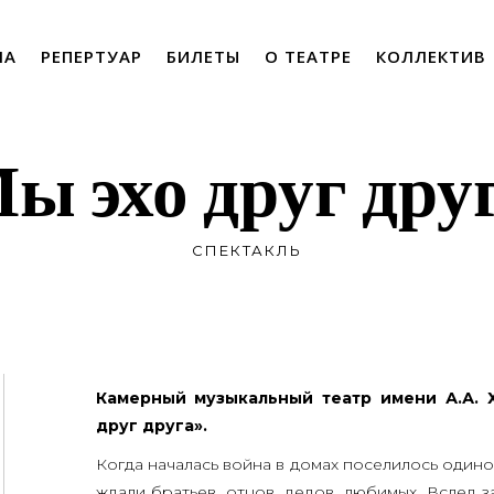
ША
РЕПЕРТУАР
БИЛЕТЫ
О ТЕАТРЕ
КОЛЛЕКТИВ
ы эхо друг дру
СПЕКТАКЛЬ
Камер­ный музы­каль­ный театр име­ни А.А. Х
друг друга».
Когда нача­лась вой­на в домах посе­ли­лось оди­но
жда­ли бра­тьев, отцов, дедов, люби­мых. Вслед з