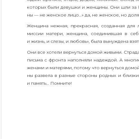
кото­рых были девуш­ки и жен­щи­ны. Они шли за Р
ны — не жен­ское лицо…» да, не жен­ское, но доля
Жен­щи­на неж­ная, пре­крас­ная, создан­ная для 
мис­сии мате­ри, жен­щи­на, соеди­нив­шая в себе
и жизнь, и сле­зы, и любовь», была вынуж­де­на взя
Они все хоте­ли вер­нуть­ся домой живы­ми. Стра­д
пись­ма с фрон­та напол­ня­ли надеж­дой. А мно­г
жена­ми и мате­ря­ми, пото­му что вер­нуть­ся дом
ны раз­ве­ла в раз­ные сто­ро­ны род­ных и близ­к
и память… Помните!