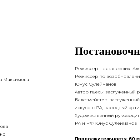
Постановочн
Режис­сер-поста­нов­щик: Ал
Режис­сер по воз­об­нов­ле­н
­да Максимова
Юнус Сулейманов
Автор пье­сы: заслу­жен­ный 
Балет­мей­стер: заслу­жен­ный
искусств РА, народ­ный арт
Худо­же­ствен­ный руко­во­ди­
РА и РФ Юнус Сулейманов
хова
нко
Про­дол­жи­тель­ность: 60 