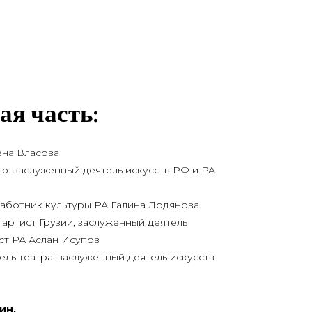
ая часть:
е­на Власова
ию: заслу­жен­ный дея­тель искусств РФ и РА
работ­ник куль­ту­ры РА Гали­на Лодянова
 артист Гру­зии, заслу­жен­ный дея­тель
ист РА Аслан Исупов
тель теат­ра: заслу­жен­ный дея­тель искусств
мин.