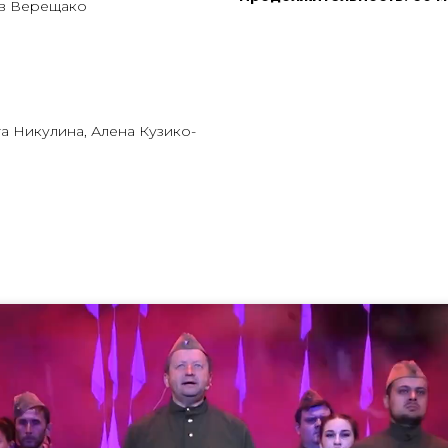
лав Верещако
та Нику­ли­на, Але­на Кузи­ко­