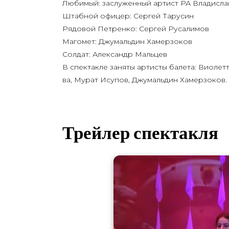
Люби­мый: заслу­жен­ный артист РА Вла­ди­с
Штаб­ной офи­цер: Сер­гей Тарусин
Рядо­вой Пет­рен­ко: Сер­гей Русалимов
Маго­мет: Джу­маль­дин Хамерзоков
Сол­дат: Алек­сандр Мальцев
В спек­так­ле заня­ты арти­сты бале­та: Вио­лет­
ва, Мурат Ису­пов, Джу­маль­дин Хамерзоков.
Трейлер спектакля