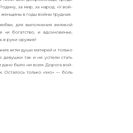
оди­ну, за мир, за народ. «У вой­
 жен­щи­ны в годы вой­ны трудная.
люб­ви, для выпол­не­ния вели­кой
 «и богат­ство, и вдох­но­ве­нье,
ть в руки оружие!
а­ния жгли души мате­рей и толь­ко
ие девуш­ки так и не успе­ли стать
ой дано было ни всем. Доро­га вой­
их. Оста­лось толь­ко «эхо» — боль