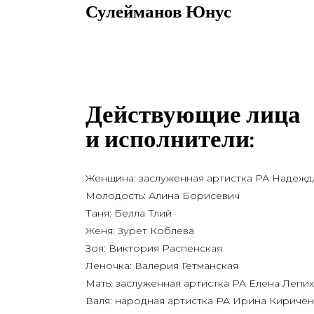
Сулейманов Юнус
Действующие лица
и исполнители:
Жен­щи­на: заслу­жен­ная артист­ка РА Надеж
Моло­дость: Али­на Борисевич
Таня: Бел­ла Тлий
Женя: Зурет Коблева
Зоя: Вик­то­рия Распенская
Леноч­ка: Вале­рия Гетманская
Мать: заслу­жен­ная артист­ка РА Еле­на Лепи
Валя: народ­ная артист­ка РА Ири­на Кириче