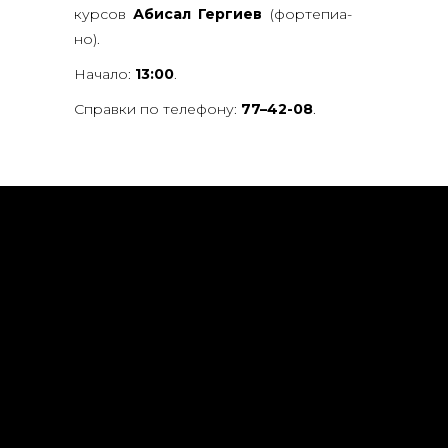
кур­сов
Аби­сал Гер­ги­ев
(фор­те­пи­а­
но).
Нача­ло:
13:00
.
Справ­ки по теле­фо­ну:
77–42-08
.