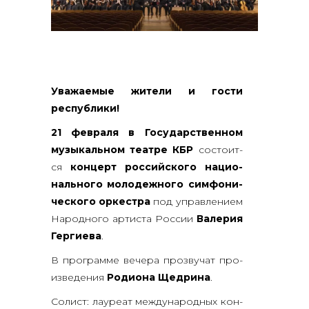
Ува­жа­е­мые жите­ли и гости
республики!
21 фев­ра­ля в Госу­дар­ствен­ном
музы­каль­ном теат­ре КБР
состо­ит­
ся
кон­церт рос­сий­ско­го наци­о­
наль­но­го моло­деж­но­го сим­фо­ни­
че­ско­го оркест­ра
под управ­ле­ни­ем
Народ­но­го арти­ста Рос­сии
Вале­рия
Гер­ги­е­ва
.
В про­грам­ме вече­ра про­зву­чат про­
из­ве­де­ния
Роди­о­на Щед­ри­на
.
Солист: лау­ре­ат меж­ду­на­род­ных кон­