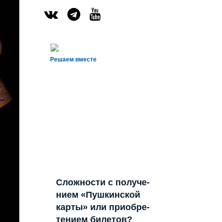
Реша­ем вместе
Слож­но­сти с полу­че­
ни­ем «Пуш­кин­ской
кар­ты» или при­об­ре­
те­ни­ем билетов?