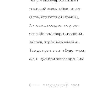
Театр – это муд­рость жизни.
И каж­дый здесь най­дет ответ
О том, кто пат­ри­от Отчизны,
А кто лишь созда­ет портрет.
Спа­си­бо вам, твор­цы иллюзий,
За труд, порой неоценимый.
Все­гда пусть с вами будет муза,
А вы – судь­бой все­гда хранимы!
ПРЕДЫДУЩИЙ ПОСТ