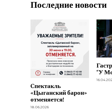
Последние новости
Гастр
“У М
16.04.20
Cпектакль
«Цыганский барон»
отменяется!
18.06.2026