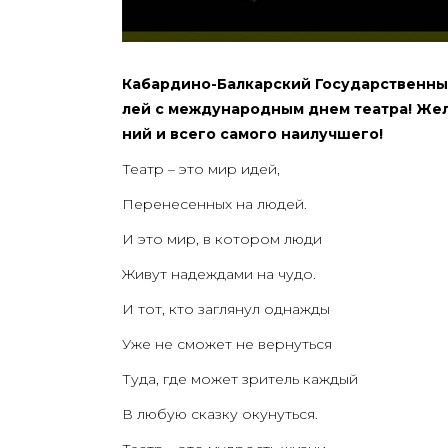
Кабар­ди­но-Бал­кар­ский Госу­дар­ствен­н
лей с меж­ду­на­род­ным днем теат­ра! Жела
ний и все­го само­го наилучшего!
Театр – это мир идей,
Пере­не­сен­ных на людей.
И это мир, в кото­ром люди
Живут надеж­да­ми на чудо.
И тот, кто загля­нул однажды
Уже не смо­жет не вернуться
Туда, где может зри­тель каждый
В любую сказ­ку окунуться.