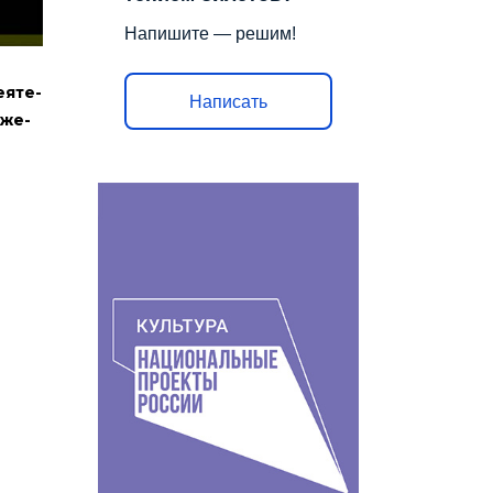
Напи­ши­те — решим!
я­те­
Написать
­же­