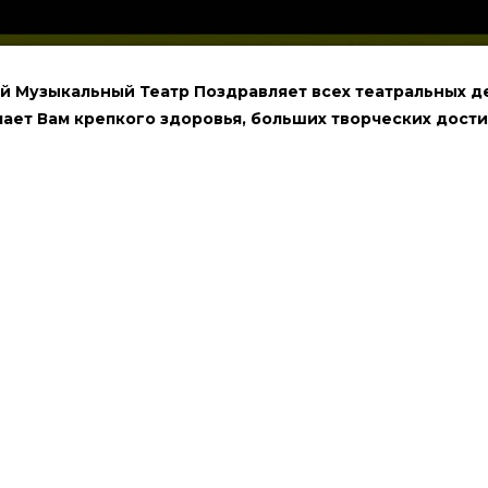
ый Музы­каль­ный Театр Поздрав­ля­ет всех теат­раль­ных де
­ет Вам креп­ко­го здо­ро­вья, боль­ших твор­че­ских дости