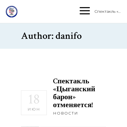
Cпектакль «Цыганский барон» отменяется!
Author: danifo
Cпектакль
«Цыганский
18
барон»
отменяется!
ИЮН
НОВОСТИ